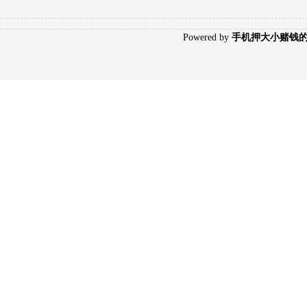
Poweredby
手机押大小赌钱