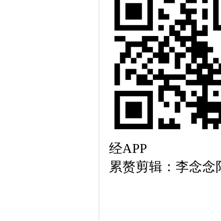
经APP
累赘剪辑：李念念